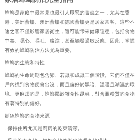
蟑螂是家庭中最常見也最引人厭惡的害蟲之一，尤其在香
港，美洲蜚蠊、澳洲蜚蠊和德國蜚蠊更是居家常客。這些不
速之客不僅影響家居衛生，還可能帶來健康隱患，包括食物
中毒、噁心、嘔吐、腹瀉，甚至觸發過敏反應。因此，掌握
有效的蟑螂防治方法尤為重要。
蟑螂的生態和特性
蟑螂的生命周期包含卵、若蟲和成蟲三個階段。它們不僅在
戶內找到食物便會出沒，而且偏好於黑暗、溫暖且潮濕的環
境。更麻煩的是，蟑螂屬於雜食性昆蟲，對含澱粉質的食物
有著特別的偏好。
斷絕蟑螂的食物來源
- 保持住所尤其是廚房的乾爽清潔。