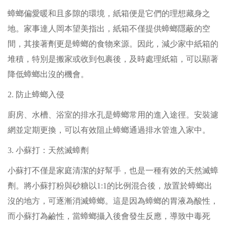
蟑螂偏愛暖和且多隙的環境，紙箱便是它們的理想藏身之
地。家事達人岡本望美指出，紙箱不僅提供蟑螂隱蔽的空
間，其接著劑更是蟑螂的食物來源。因此，減少家中紙箱的
堆積，特別是搬家或收到包裹後，及時處理紙箱，可以顯著
降低蟑螂出沒的機會。
2. 防止蟑螂入侵
廚房、水槽、浴室的排水孔是蟑螂常用的進入途徑。安裝濾
網並定期更換，可以有效阻止蟑螂通過排水管進入家中。
3. 小蘇打：天然滅蟑劑
小蘇打不僅是家庭清潔的好幫手，也是一種有效的天然滅蟑
劑。將小蘇打粉與砂糖以1:1的比例混合後，放置於蟑螂出
沒的地方，可逐漸消滅蟑螂。這是因為蟑螂的胃液為酸性，
而小蘇打為鹼性，當蟑螂攝入後會發生反應，導致中毒死