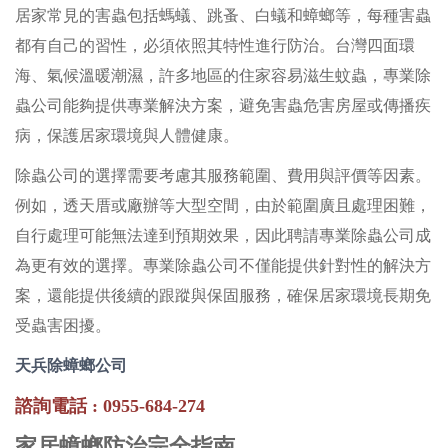
居家常見的害蟲包括螞蟻、跳蚤、白蟻和蟑螂等，每種害蟲
都有自己的習性，必須依照其特性進行防治。台灣四面環
海、氣候溫暖潮濕，許多地區的住家容易滋生蚊蟲，專業除
蟲公司能夠提供專業解決方案，避免害蟲危害房屋或傳播疾
病，保護居家環境與人體健康。
除蟲公司的選擇需要考慮其服務範圍、費用與評價等因素。
例如，透天厝或廠辦等大型空間，由於範圍廣且處理困難，
自行處理可能無法達到預期效果，因此聘請專業除蟲公司成
為更有效的選擇。專業除蟲公司不僅能提供針對性的解決方
案，還能提供後續的跟蹤與保固服務，確保居家環境長期免
受蟲害困擾。
天兵除蟑螂公司
諮詢電話 : 0955-684-274
家居蟑螂防治完全指南