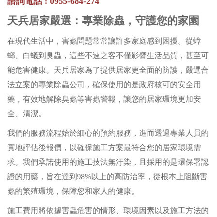
諮詢電話 : 0955-684-274
天兵居家嚴選：專業除蟲，守護您的家園
在現代生活中，害蟲問題常常讓許多家庭感到困擾。從蟑
螂、白蟻到臭蟲，這些不速之客不僅影響生活品質，甚至可
能危害健康。天兵居家為了提供居家更全面的防護，嚴選合
法立案的專業除蟲公司，確保使用的是政府核可的安全用
藥，有效地解除臭蟲等害蟲警報，讓您的居家環境更加安
全、清潔。
我們的服務流程始於細心的預約服務，進而透過專業人員的
實地評估後報價，以確保施工方案最符合您的居家環境需
求。我們承諾使用的施工技法無汙染，且採用的是環保署認
證的用藥，旨在達到98%以上的高防治率，從根本上阻斷害
蟲的繁殖環境，保障您和家人的健康。
施工費用將依據害蟲危害的情形、環境因素以及施工方法的