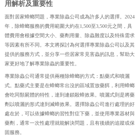
用解析及重要性
面對居家蟑螂問題，專業除蟲公司成為許多人的選擇。2024
年，除蟑螂服務的費用範圍大約在1,500至3,500元之間，具
體費用會根據空間大小、藥劑用量、除蟲難度以及特殊需求
等因素有所不同。本文將探討為何選擇專業除蟲公司以及其
提供的服務方式，並分享一些居家常見害蟲的訊息，幫助大
家更好地了解專業除蟲的重要性。
專業除蟲公司通常提供兩種除蟑螂的方式：點藥式和噴灑
式。點藥式主要是在蟑螂常出沒的區域置放藥餌，利用蟑螂
會吃同類屍體的特性，達到連鎖殺蟑效果。噴灑式則是將藥
劑以噴灑的形式達到滅蟑效果。選擇除蟲公司進行處理的好
處在於，可以依據蟑螂的習性對症下藥，並使用專業器材與
藥劑，通常一次性處理就能解決問題，且有後續的追蹤或保
固服務。