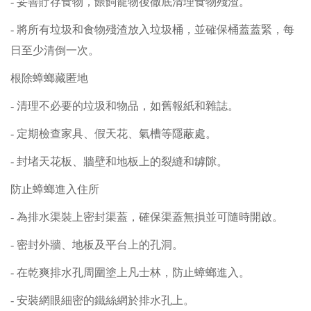
- 妥善貯存食物，餵飼寵物後徹底清理食物殘渣。
- 將所有垃圾和食物殘渣放入垃圾桶，並確保桶蓋蓋緊，每
日至少清倒一次。
根除蟑螂藏匿地
- 清理不必要的垃圾和物品，如舊報紙和雜誌。
- 定期檢查家具、假天花、氣槽等隱蔽處。
- 封堵天花板、牆壁和地板上的裂縫和罅隙。
防止蟑螂進入住所
- 為排水渠裝上密封渠蓋，確保渠蓋無損並可隨時開啟。
- 密封外牆、地板及平台上的孔洞。
- 在乾爽排水孔周圍塗上凡士林，防止蟑螂進入。
- 安裝網眼細密的鐵絲網於排水孔上。