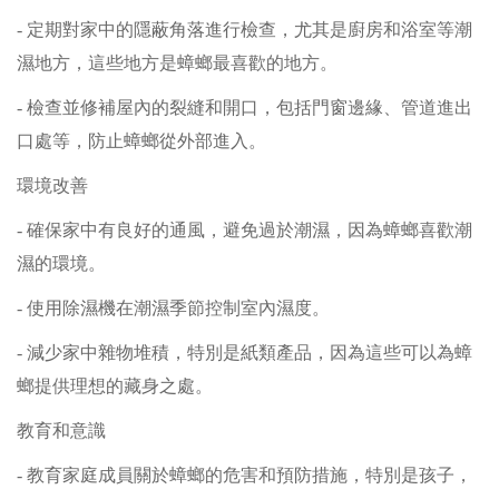
- 定期對家中的隱蔽角落進行檢查，尤其是廚房和浴室等潮
濕地方，這些地方是蟑螂最喜歡的地方。
- 檢查並修補屋內的裂縫和開口，包括門窗邊緣、管道進出
口處等，防止蟑螂從外部進入。
環境改善
- 確保家中有良好的通風，避免過於潮濕，因為蟑螂喜歡潮
濕的環境。
- 使用除濕機在潮濕季節控制室內濕度。
- 減少家中雜物堆積，特別是紙類產品，因為這些可以為蟑
螂提供理想的藏身之處。
教育和意識
- 教育家庭成員關於蟑螂的危害和預防措施，特別是孩子，