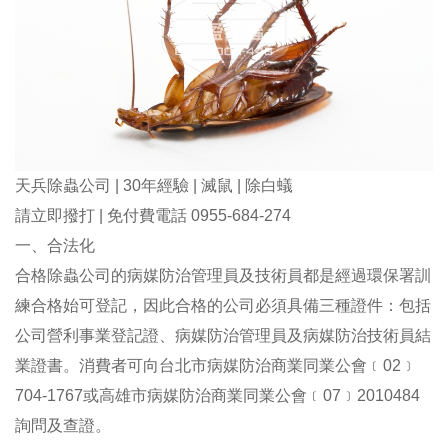
天兵除蟲公司 | 30年經驗 | 滅鼠 | 除白蟻
請立即撥打 | 免付費電話 0955-684-274
一、合法化
合格除蟲公司的病媒防治管理員及技術員都是經過環保署訓
練合格始可登記，因此合格的公司必須具備三種證件：包括
公司營利事業登記證、病媒防治管理員及病媒防治技術員結
業證書。消費者可向台北市病媒防治商業同業公會﹝02﹞
704-1767或高雄市病媒防治商業同業公會﹝07﹞2010484
詢問及查證。