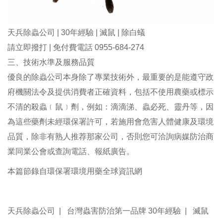
天兵除蟲公司 | 30年經驗 | 滅鼠 | 除白蟻
請立即撥打 | 免付費電話 0955-684-274
三、技術水準及服務品質
優良的除蟲公司本身除了專業技術外，最重要的是能遵守政
府機關法令及提供消費者正確資料，包括不使用農藥或標示
不清的殺蟲﹝鼠﹞劑，例如：滴滴涕、蟲必死、靈丹等，因
為這些藥劑未經環保署許可，若施用會危害人體健康及環境
品質，除非有熟人推荐那家公司，否則您可洽詢病媒防治商
業同業公會或查詢電話、報紙廣告。
本篇節錄自環保署環境用藥全球資訊網
天兵除蟲公司 | 台灣蟲害防治第一品牌 30年經驗 | 滅鼠